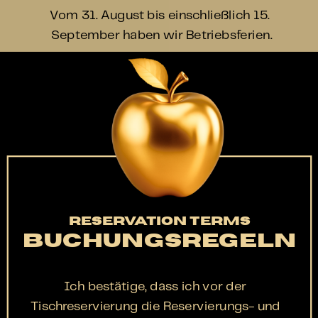
Vom 31. August bis einschließlich 15. 
September haben wir Betriebsferien.
WIR SIND
English
SCHWÄBISCH
Speisekart
Saisonkart
Kontakt
e
e
RESERVATION TERMS
BUCHUNGSREGELN
Ich bestätige, dass ich vor der 
Tischreservierung die Reservierungs- und 