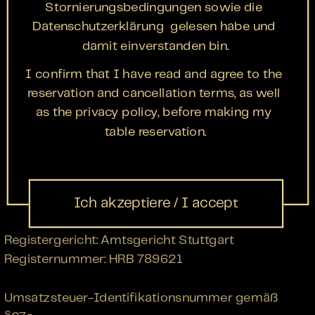
IMPRESSUM
Stornierungsbedingungen sowie die 
Datenschutzerklärung  gelesen habe und 
damit einverstanden bin.
Gaststätte Schützenhaus Sindelfingen:
Angaben gemäß § 5 TMG
I confirm that I have read and agree to the 
reservation and cancellation terms, as well 
Mönchsbrunnen 2
as the privacy policy, before making my 
70765 Sindelfingen
table reservation.
Inhaber: Arina Gendlin, Marketa Nepevny
T: +49 (0) 7031 30 69 507
E: schuetzenhaus.info@gmail.com
Ich akzeptiere / I accept
Registergericht: Amtsgericht Stuttgart
Registernummer: HRB 789621
Umsatzsteuer-Identifikationsnummer gemäß 